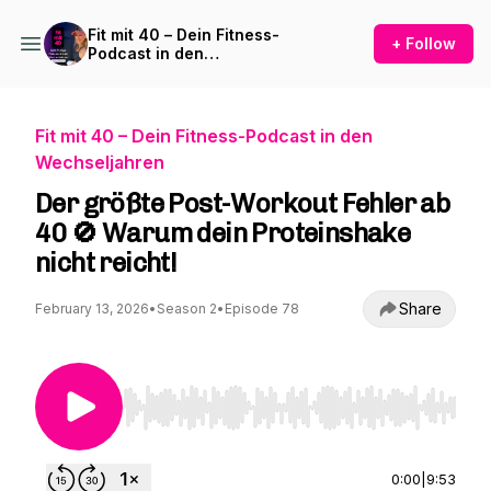
Fit mit 40 – Dein Fitness-
+ Follow
Podcast in den
Wechseljahren
Fit mit 40 – Dein Fitness-Podcast in den
Wechseljahren
Der größte Post-Workout Fehler ab
40 🚫 Warum dein Proteinshake
nicht reicht!
Share
February 13, 2026
•
Season 2
•
Episode 78
Use Left/Right to seek, Home/End to jump to st
0:00
|
9:53