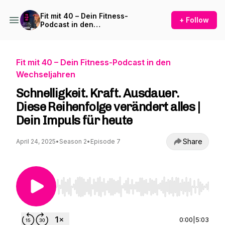
Fit mit 40 – Dein Fitness-
+ Follow
Podcast in den
Wechseljahren
Fit mit 40 – Dein Fitness-Podcast in den
Wechseljahren
Schnelligkeit. Kraft. Ausdauer.
Diese Reihenfolge verändert alles |
Dein Impuls für heute
Share
April 24, 2025
•
Season 2
•
Episode 7
Use Left/Right to seek, Home/End to jump to st
0:00
|
5:03