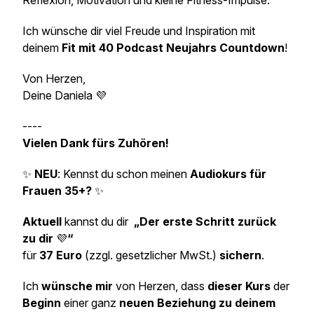
Reflexion, Motivation und kleine Fitness-Impulse.
Ich wünsche dir viel Freude und Inspiration mit
deinem
Fit mit 40 Podcast Neujahrs Countdown
!
Von Herzen,
Deine Daniela 💜
----
Vielen Dank fürs Zuhören!
✨
NEU
: Kennst du schon meinen
Audiokurs für
Frauen 35+?
✨
Aktuell
kannst du dir
„Der erste Schritt zurück
zu dir
💜
“
für
37 Euro
(zzgl. gesetzlicher MwSt.)
sichern
.
Ich
wünsche mir
von Herzen, dass
dieser Kurs
der
Beginn
einer ganz
neuen Beziehung zu deinem