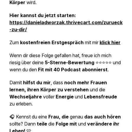
Körper
wird.
Hier kannst du jetzt starten:
https://danieladworzak.thrivecart.com/zurueck
-zu-dir/
Zum
kostenfreien Erstgespräch
mit mir
klick hier
Wenn dir diese Folge gefallen hat, freue ich mich
riesig über deine
5-Sterne-Bewertung
⭐⭐⭐⭐⭐ und
wenn du den
Fit mit 40 Podcast abonnierst
.
Damit
hilfst du mir
, dass
noch mehr Frauen
lernen, ihren Körper zu verstehen
und die
Wechseljahre
voller
Energie
und
Lebensfreude
zu erleben.
🎧 Kennst du eine
Frau, die
genau
das auch hören
sollte? Dann
teile
die
Folge mit
und
verändere ihr
Leben!
🩷