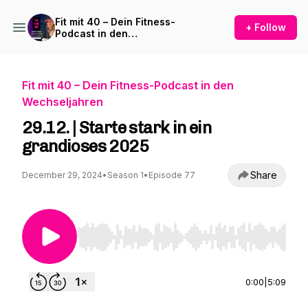
Fit mit 40 – Dein Fitness-
+ Follow
Podcast in den
Wechseljahren
Fit mit 40 – Dein Fitness-Podcast in den
Wechseljahren
29.12. | Starte stark in ein
grandioses 2025
Share
December 29, 2024
•
Season 1
•
Episode 77
Use Left/Right to seek, Home/End to jump to st
0:00
|
5:09