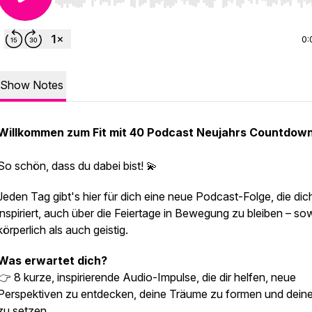
Use Left/Right to seek, Home/End to jump to start o
0:
Show Notes
Willkommen zum Fit mit 40 Podcast Neujahrs Countdown
So schön, dass du dabei bist! 💫
Jeden Tag gibt's hier für dich eine neue Podcast-Folge, die di
inspiriert, auch über die Feiertage in Bewegung zu bleiben – so
körperlich als auch geistig.
Was erwartet dich?
👉 8 kurze, inspirierende Audio-Impulse, die dir helfen, neue
Perspektiven zu entdecken, deine Träume zu formen und deine
zu setzen.