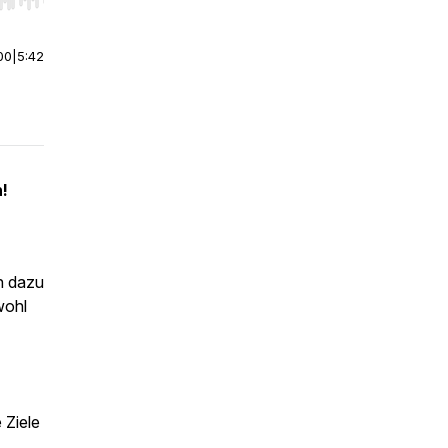
r end. Hold shift to jump forward or backward.
00
|
5:42
!
ch dazu
wohl
 Ziele