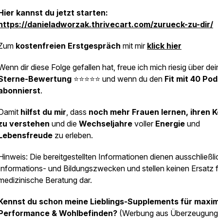
Hier kannst du jetzt starten:
https://danieladworzak.thrivecart.com/zurueck-zu-dir/
Zum
kostenfreien Erstgespräch
mit mir
klick hier
Wenn dir diese Folge gefallen hat, freue ich mich riesig über de
Sterne-Bewertung
⭐⭐⭐⭐⭐ und wenn du den
Fit mit 40 Po
abonnierst
.
Damit
hilfst du mir
, dass
noch mehr Frauen lernen, ihren 
zu verstehen
und die
Wechseljahre
voller
Energie
und
Lebensfreude
zu erleben.
Hinweis: Die bereitgestellten Informationen dienen ausschließli
Informations- und Bildungszwecken und stellen keinen Ersatz 
medizinische Beratung dar.
Kennst du schon meine Lieblings-Supplements für maxi
Performance & Wohlbefinden?
(Werbung aus Überzeugung