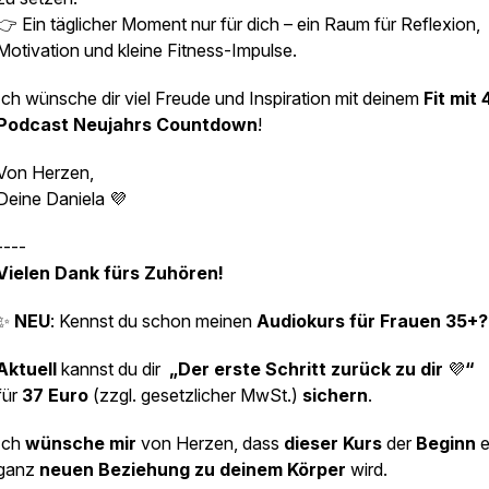
👉 Ein täglicher Moment nur für dich – ein Raum für Reflexion,
Motivation und kleine Fitness-Impulse.
Ich wünsche dir viel Freude und Inspiration mit deinem
Fit mit 
Podcast Neujahrs Countdown
!
Von Herzen,
Deine Daniela 💜
----
Vielen Dank fürs Zuhören!
✨
NEU
: Kennst du schon meinen
Audiokurs für Frauen 35+
Aktuell
kannst du dir
„Der erste Schritt zurück zu dir
💜
“
für
37 Euro
(zzgl. gesetzlicher MwSt.)
sichern
.
Ich
wünsche mir
von Herzen, dass
dieser Kurs
der
Beginn
e
ganz
neuen Beziehung zu deinem Körper
wird.