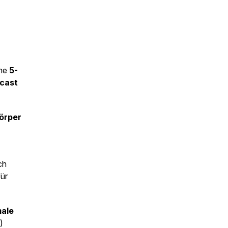
ine
5-
dcast
Körper
ch
für
male
)