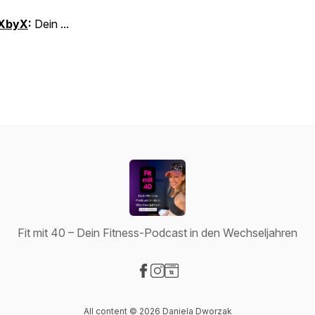
XbyX
:
Dein ...
Fit mit 40 – Dein Fitness-Podcast in den Wechseljahren
Visit our Facebook page
Visit our Instagram page
Visit our Website page
All content © 2026 Daniela Dworzak