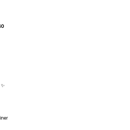
40
?
✨
iner