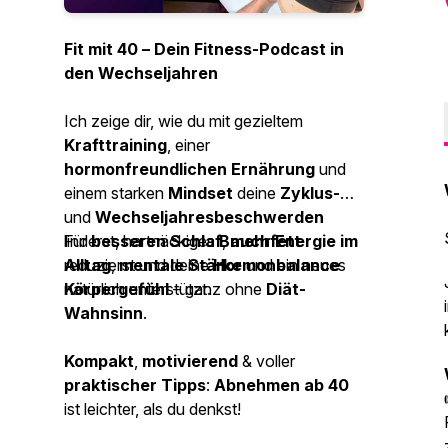
Fit mit 40 – Dein Fitness-Podcast in
den Wechseljahren
Ich zeige dir, wie du mit gezieltem
Krafttraining
, einer
hormonfreundlichen Ernährung
und
einem starken
Mindset
deine
Zyklus-
und
Wechseljahresbeschwerden
linderst, hartnäckiges
Für
besseren Schlaf
Bauchfett
,
mehr Energie im
reduzierst und deine
Alltag
,
mentale Stärke
Hormonbalance
und ein neues
natürlich unterstützt.
Körpergefühl
– ganz ohne
Diät-
Wahnsinn
.
Kompakt
,
motivierend
& voller
praktischer Tipps
:
Abnehmen ab 40
ist leichter, als du denkst!