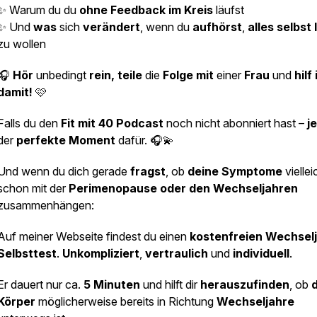
✨ Warum du du
ohne Feedback im Kreis
läufst
✨ Und
was
sich
verändert
, wenn du
aufhörst
,
alles selbst
zu wollen
🎧
Hör
unbedingt
rein, teile
die
Folge mit
einer
Frau
und
hilf 
damit!
🩷
Falls du den
Fit mit 40 Podcast
noch nicht abonniert hast –
j
der
perfekte Moment
dafür. 🎧💫
Und wenn du dich gerade
fragst
, ob
deine Symptome
viellei
schon mit der
Perimenopause oder den Wechseljahren
zusammenhängen:
Auf meiner Webseite findest du einen
kostenfreien Wechsel
Selbsttest
.
Unkompliziert
,
vertraulich
und
individuell
.
Er dauert nur ca.
5 Minuten
und hilft dir
herauszufinden
, ob
Körper
möglicherweise bereits in Richtung
Wechseljahre