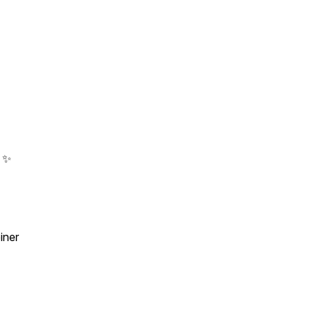
?
✨
iner