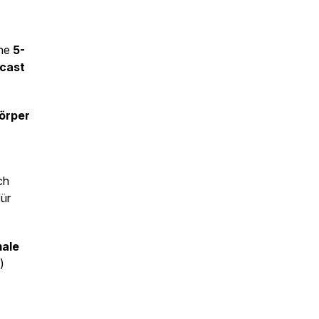
ine
5-
dcast
Körper
ch
für
male
)