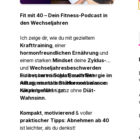
Fit mit 40 – Dein Fitness-Podcast in
den Wechseljahren
Ich zeige dir, wie du mit gezieltem
Krafttraining
, einer
hormonfreundlichen Ernährung
und
einem starken
Mindset
deine
Zyklus-
und
Wechseljahresbeschwerden
linderst, hartnäckiges
Für
besseren Schlaf
Bauchfett
,
mehr Energie im
reduzierst und deine
Alltag
,
mentale Stärke
Hormonbalance
und ein neues
natürlich unterstützt.
Körpergefühl
– ganz ohne
Diät-
Wahnsinn
.
Kompakt
,
motivierend
& voller
praktischer Tipps
:
Abnehmen ab 40
ist leichter, als du denkst!