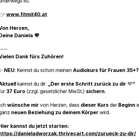
unterwegs ist.
👉
www.fitmit40.at
Von Herzen,
Deine Daniela 💜
----
Vielen Dank fürs Zuhören!
✨
NEU
: Kennst du schon meinen
Audiokurs für Frauen 35+
Aktuell
kannst du dir
„Der erste Schritt zurück zu dir
💜
“
für
37 Euro
(zzgl. gesetzlicher MwSt.)
sichern
.
Ich
wünsche mir
von Herzen, dass
dieser Kurs
der
Beginn
e
ganz
neuen Beziehung zu deinem Körper
wird.
Hier kannst du jetzt starten:
https://danieladworzak.thrivecart.com/zurueck-zu-dir/