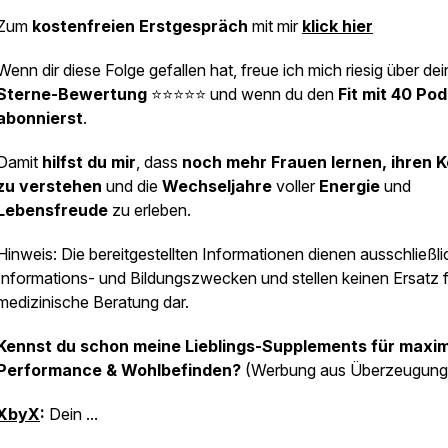
Zum
kostenfreien Erstgespräch
mit mir
klick hier
Wenn dir diese Folge gefallen hat, freue ich mich riesig über de
Sterne-Bewertung
⭐⭐⭐⭐⭐ und wenn du den
Fit mit 40 Po
abonnierst
.
Damit
hilfst du mir
, dass
noch mehr Frauen lernen, ihren 
zu verstehen
und die
Wechseljahre
voller
Energie
und
Lebensfreude
zu erleben.
Hinweis: Die bereitgestellten Informationen dienen ausschließli
Informations- und Bildungszwecken und stellen keinen Ersatz 
medizinische Beratung dar.
Kennst du schon meine Lieblings-Supplements für maxi
Performance & Wohlbefinden?
(Werbung aus Überzeugung
XbyX
:
Dein ...