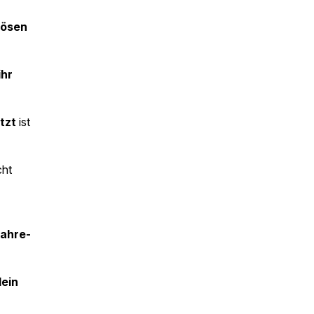
 lösen
ihr
etzt
ist
cht
jahre-
dein