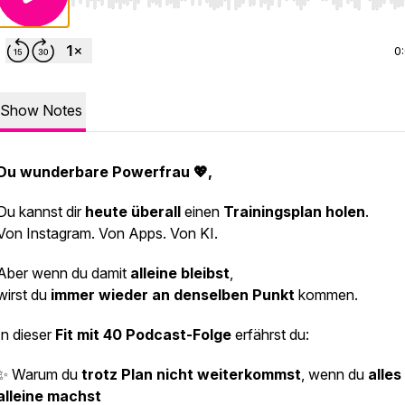
Use Left/Right to seek, Home/End to jump to start o
0
Show Notes
Du wunderbare Powerfrau 💖,
Du kannst dir
heute überall
einen
Trainingsplan
holen
.
Von Instagram. Von Apps. Von KI.
Aber wenn du damit
alleine bleibst
,
wirst du
immer wieder an denselben Punkt
kommen.
In dieser
Fit mit 40 Podcast-Folge
erfährst du:
✨ Warum du
trotz Plan nicht weiterkommst
, wenn du
alles
alleine machst