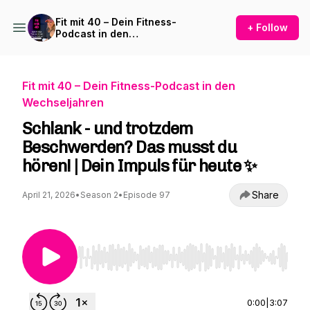
Fit mit 40 – Dein Fitness-
+ Follow
Podcast in den
Wechseljahren
Fit mit 40 – Dein Fitness-Podcast in den
Wechseljahren
Schlank - und trotzdem
Beschwerden? Das musst du
hören! | Dein Impuls für heute ✨
Share
April 21, 2026
•
Season 2
•
Episode 97
Use Left/Right to seek, Home/End to jump to st
0:00
|
3:07