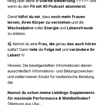
riesig über deine
5-Sterne-Bewertung
⭐⭐⭐⭐⭐ und
wenn du den
Fit mit 40 Podcast abonnierst
.
Damit
hilfst du mir
, dass
noch mehr Frauen
lernen, ihren Körper zu verstehen
und die
Wechseljahre
voller
Energie
und
Lebensfreude
zu erleben.
🎧 Kennst du eine
Frau, die
genau
das auch hören
sollte? Dann
teile
die
Folge mit
und
verändere ihr
Leben!
🩷
Hinweis: Die bereitgestellten Informationen dienen
ausschließlich Informations- und Bildungszwecken
und stellen keinen Ersatz für medizinische Beratung
dar.
Kennst du schon meine Lieblings-Supplements
für maximale Performance & Wohlbefinden?
(Werbung aus Übe...